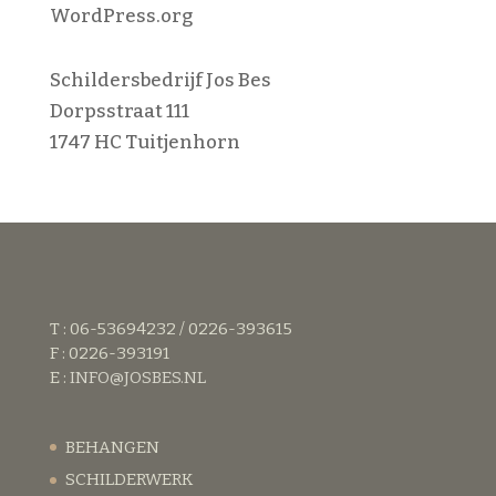
WordPress.org
Schildersbedrijf Jos Bes
Dorpsstraat 111
1747 HC Tuitjenhorn
T : 06-53694232 / 0226-393615
F : 0226-393191
E :
INFO@JOSBES.NL
BEHANGEN
SCHILDERWERK