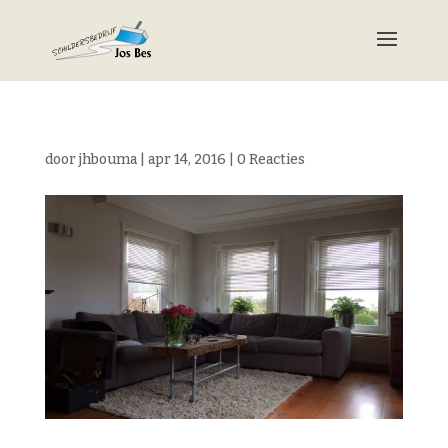
door
jhbouma
|
apr 14, 2016
|
0 Reacties