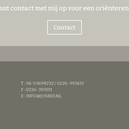
st contact met mij op voor een oriëntere
Contact
T : 06-53694232 / 0226-393615
F : 0226-393191
E :
INFO@JOSBES.NL