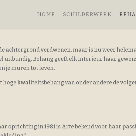
HOME
SCHILDERWERK
BEH
 de achtergrond verdwenen, maar is nu weer helemaal
el uitbundig. Behang geeft elk interieur haar gewen
n je muren tot leven.
 hoge kwaliteitsbehang van onder andere de volge
ar oprichting in 1981 is Arte bekend voor haar pa
bekleding.”