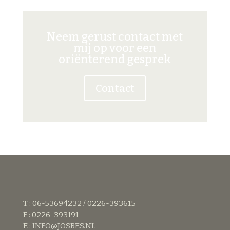
Neem gerust contact met
mij op voor een
oriënterend gesprek
Contact
T : 06-53694232 / 0226-393615
F : 0226-393191
E :
INFO@JOSBES.NL