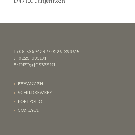
1747 HC Tuitjenhorn
T : 06-53694232 / 0226-393615
F : 0226-393191
E :
INFO@JOSBES.NL
BEHANGEN
SCHILDERWERK
PORTFOLIO
CONTACT