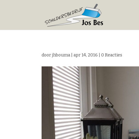
door
jhbouma
|
apr 14, 2016
|
0 Reacties