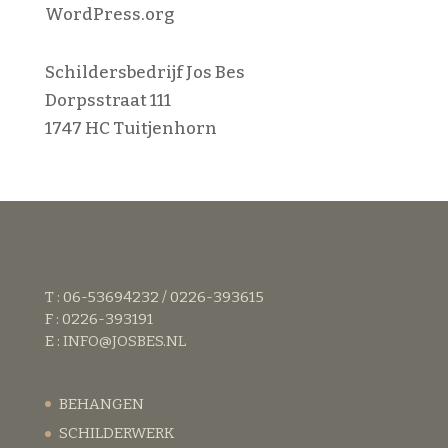
WordPress.org
Schildersbedrijf Jos Bes
Dorpsstraat 111
1747 HC Tuitjenhorn
T : 06-53694232 / 0226-393615
F : 0226-393191
E :
INFO@JOSBES.NL
BEHANGEN
SCHILDERWERK