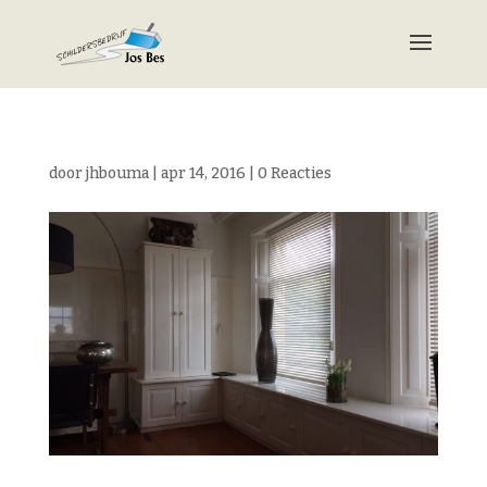
door
jhbouma
|
apr 14, 2016
|
0 Reacties