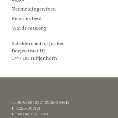
Vermeldingen feed
Reacties feed
WordPress.org
Schildersbedrijf Jos Bes
Dorpsstraat 111
1747 HC Tuitjenhorn
T : 06-53694232 / 0226-393615
F : 0226-393191
E :
INFO@JOSBES.NL