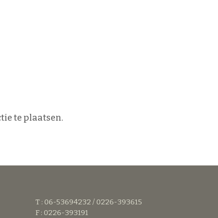
ie te plaatsen.
T : 06-53694232 / 0226-393615
F : 0226-393191