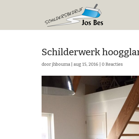
Schilderwerk hooggla
door
jhbouma
|
aug 15, 2016
|
0 Reacties