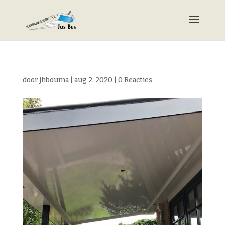
door
jhbouma
|
aug 2, 2020
|
0 Reacties