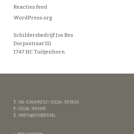
Reacties feed
WordPress.org
Schildersbedrijf Jos Bes
Dorpsstraat 111
1747 HC Tuitjenhorn
T : 06-53694232 / 0226-393615
F : 0226-393191
E :
INFO@JOSBES.NL