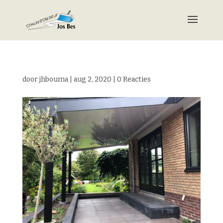
door
jhbouma
|
aug 2, 2020
|
0 Reacties