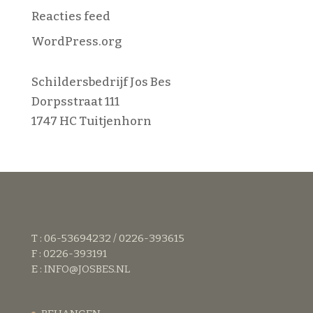
Reacties feed
WordPress.org
Schildersbedrijf Jos Bes
Dorpsstraat 111
1747 HC Tuitjenhorn
T : 06-53694232 / 0226-393615
F : 0226-393191
E :
INFO@JOSBES.NL