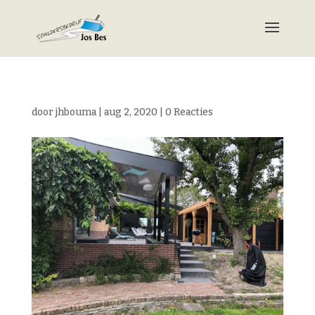
door
jhbouma
|
aug 2, 2020
|
0 Reacties