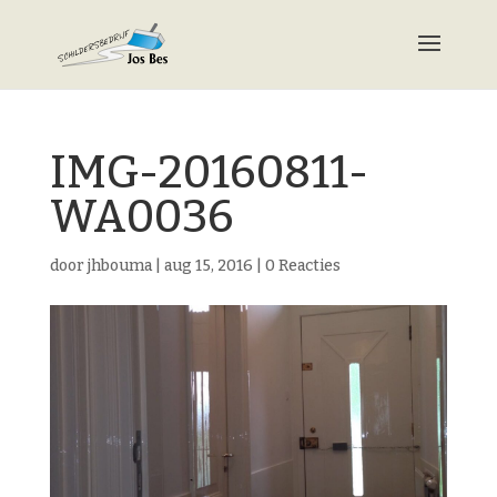
IMG-20160811-
WA0036
door
jhbouma
|
aug 15, 2016
|
0 Reacties