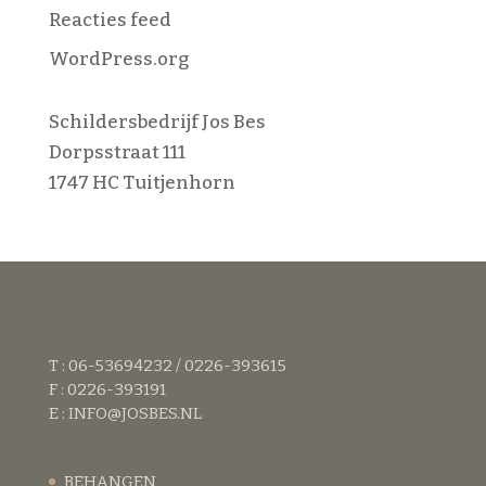
Reacties feed
WordPress.org
Schildersbedrijf Jos Bes
Dorpsstraat 111
1747 HC Tuitjenhorn
T : 06-53694232 / 0226-393615
F : 0226-393191
E :
INFO@JOSBES.NL
BEHANGEN