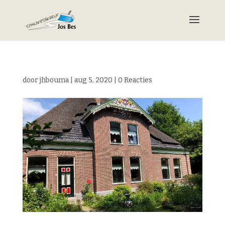
door
jhbouma
|
aug 5, 2020
|
0 Reacties