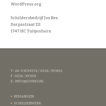
WordPress.org
Schildersbedrijf Jos Bes
Dorpsstraat 111
1747 HC Tuitjenhorn
T : 06-53694232 / 0226-393615
F : 0226-393191
E :
INFO@JOSBES.NL
BEHANGEN
SCHILDERWERK