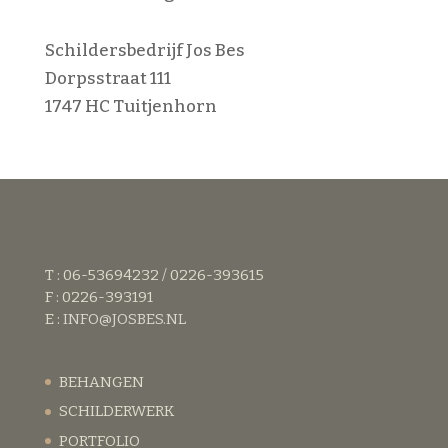
Schildersbedrijf Jos Bes
Dorpsstraat 111
1747 HC Tuitjenhorn
T : 06-53694232 / 0226-393615
F : 0226-393191
E :
INFO@JOSBES.NL
BEHANGEN
SCHILDERWERK
PORTFOLIO