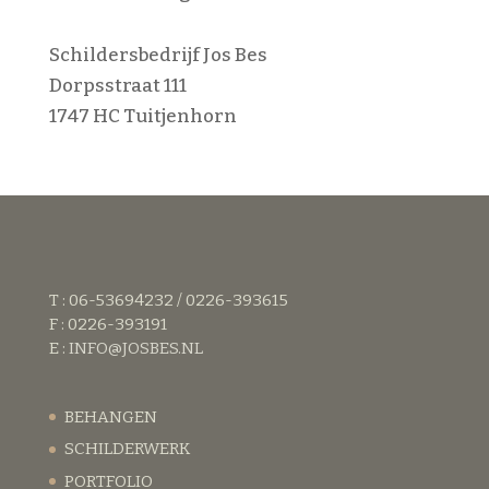
Schildersbedrijf Jos Bes
Dorpsstraat 111
1747 HC Tuitjenhorn
T : 06-53694232 / 0226-393615
F : 0226-393191
E :
INFO@JOSBES.NL
BEHANGEN
SCHILDERWERK
PORTFOLIO