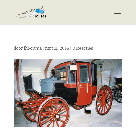
door
jhbouma
|
mrt 11, 2016
|
0 Reacties