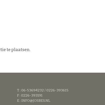
ie te plaatsen.
T : 06-53694232 / 0226-393615
F : 0226-393191
E :
INFO@JOSBES.NL