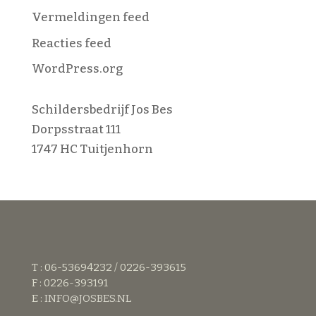
Vermeldingen feed
Reacties feed
WordPress.org
Schildersbedrijf Jos Bes
Dorpsstraat 111
1747 HC Tuitjenhorn
T : 06-53694232 / 0226-393615
F : 0226-393191
E :
INFO@JOSBES.NL