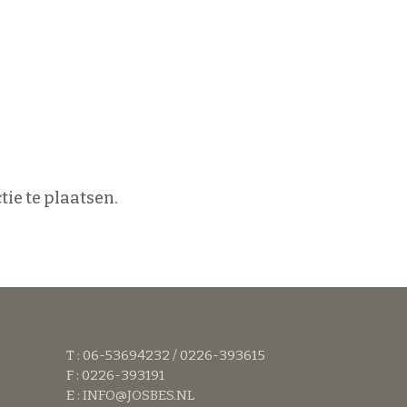
ie te plaatsen.
T : 06-53694232 / 0226-393615
F : 0226-393191
E :
INFO@JOSBES.NL