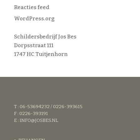
Reacties feed
WordPress.org
Schildersbedrijf Jos Bes
Dorpsstraat 111
1747 HC Tuitjenhorn
T : 06-53694232 / 0226-393615
F : 0226-393191
E :
INFO@JOSBES.NL