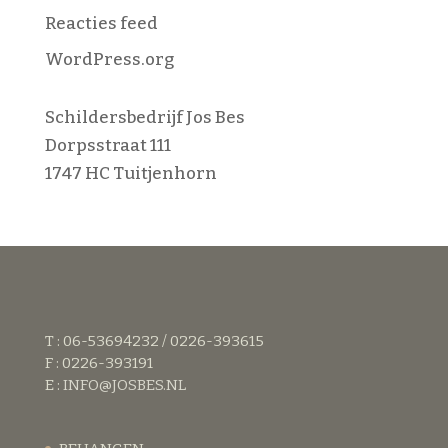
Reacties feed
WordPress.org
Schildersbedrijf Jos Bes
Dorpsstraat 111
1747 HC Tuitjenhorn
T : 06-53694232 / 0226-393615
F : 0226-393191
E :
INFO@JOSBES.NL