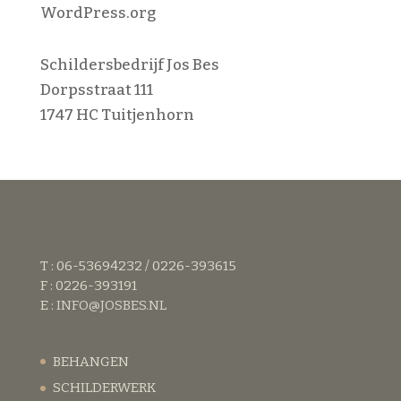
WordPress.org
Schildersbedrijf Jos Bes
Dorpsstraat 111
1747 HC Tuitjenhorn
T : 06-53694232 / 0226-393615
F : 0226-393191
E :
INFO@JOSBES.NL
BEHANGEN
SCHILDERWERK