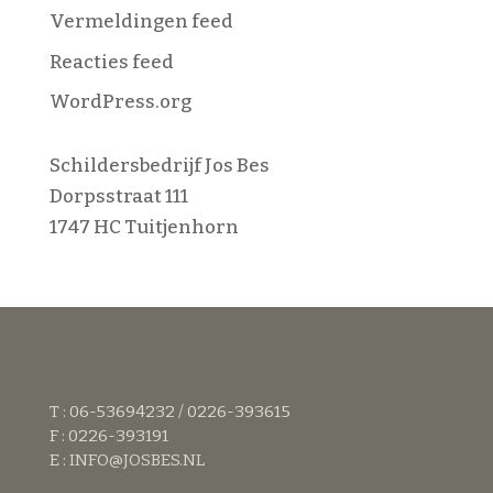
Vermeldingen feed
Reacties feed
WordPress.org
Schildersbedrijf Jos Bes
Dorpsstraat 111
1747 HC Tuitjenhorn
T : 06-53694232 / 0226-393615
F : 0226-393191
E :
INFO@JOSBES.NL