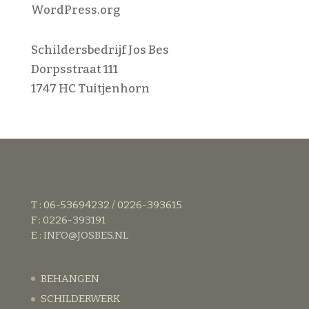
WordPress.org
Schildersbedrijf Jos Bes
Dorpsstraat 111
1747 HC Tuitjenhorn
T : 06-53694232 / 0226-393615
F : 0226-393191
E :
INFO@JOSBES.NL
BEHANGEN
SCHILDERWERK