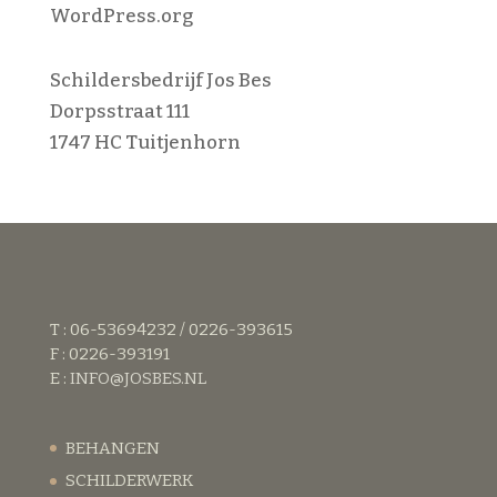
WordPress.org
Schildersbedrijf Jos Bes
Dorpsstraat 111
1747 HC Tuitjenhorn
T : 06-53694232 / 0226-393615
F : 0226-393191
E :
INFO@JOSBES.NL
BEHANGEN
SCHILDERWERK