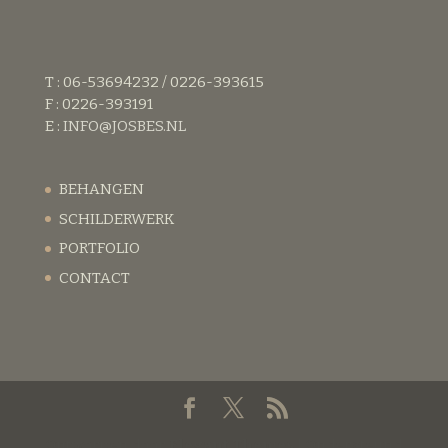
T : 06-53694232 / 0226-393615
F : 0226-393191
E :
INFO@JOSBES.NL
BEHANGEN
SCHILDERWERK
PORTFOLIO
CONTACT
Ontworpen door
Elegant Themes
| Ondersteund