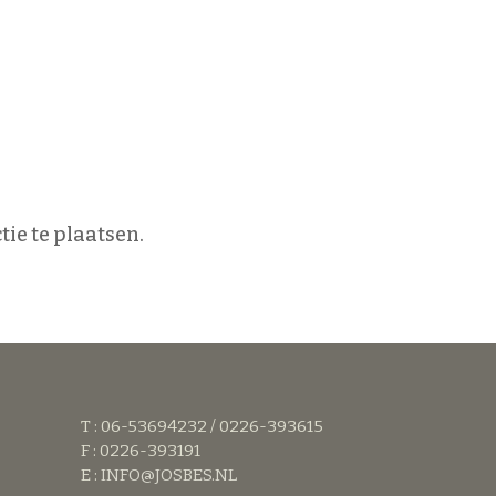
ie te plaatsen.
T : 06-53694232 / 0226-393615
F : 0226-393191
E :
INFO@JOSBES.NL