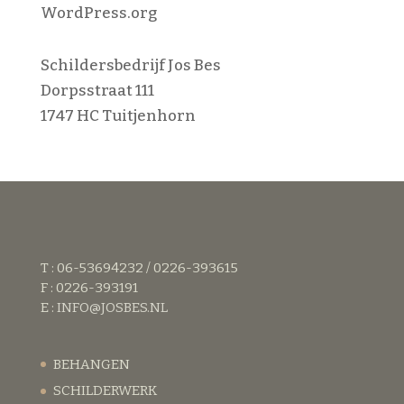
WordPress.org
Schildersbedrijf Jos Bes
Dorpsstraat 111
1747 HC Tuitjenhorn
T : 06-53694232 / 0226-393615
F : 0226-393191
E :
INFO@JOSBES.NL
BEHANGEN
SCHILDERWERK