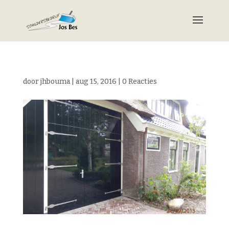
door
jhbouma
|
aug 15, 2016
|
0 Reacties