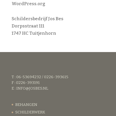
WordPress.org
Schildersbedrijf Jos Bes
Dorpsstraat 111
1747 HC Tuitjenhorn
T : 06-53694232 / 0226-393615
F : 0226-393191
E :
INFO@JOSBES.NL
BEHANGEN
SCHILDERWERK