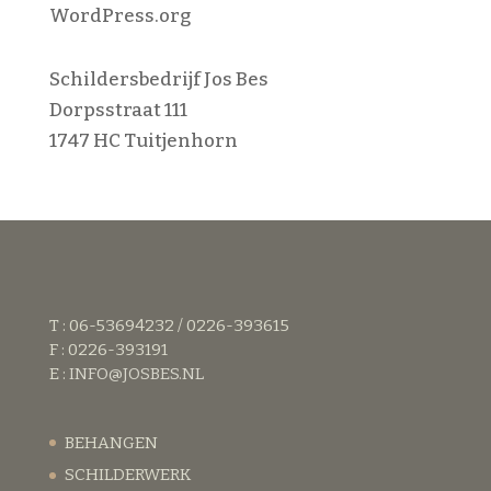
WordPress.org
Schildersbedrijf Jos Bes
Dorpsstraat 111
1747 HC Tuitjenhorn
T : 06-53694232 / 0226-393615
F : 0226-393191
E :
INFO@JOSBES.NL
BEHANGEN
SCHILDERWERK