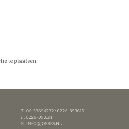
ie te plaatsen.
T : 06-53694232 / 0226-393615
F : 0226-393191
E :
INFO@JOSBES.NL