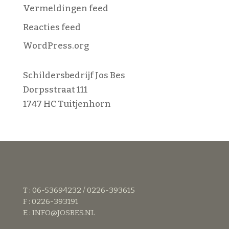
Vermeldingen feed
Reacties feed
WordPress.org
Schildersbedrijf Jos Bes
Dorpsstraat 111
1747 HC Tuitjenhorn
T : 06-53694232 / 0226-393615
F : 0226-393191
E :
INFO@JOSBES.NL