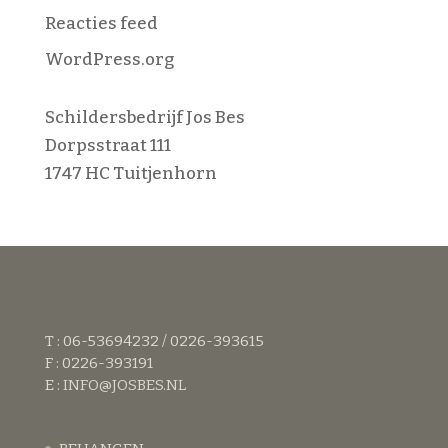
Reacties feed
WordPress.org
Schildersbedrijf Jos Bes
Dorpsstraat 111
1747 HC Tuitjenhorn
T : 06-53694232 / 0226-393615
F : 0226-393191
E :
INFO@JOSBES.NL