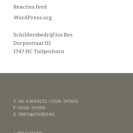
Reacties feed
WordPress.org
Schildersbedrijf Jos Bes
Dorpsstraat 111
1747 HC Tuitjenhorn
T : 06-53694232 / 0226-393615
F : 0226-393191
E :
INFO@JOSBES.NL