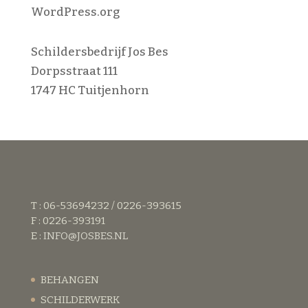
WordPress.org
Schildersbedrijf Jos Bes
Dorpsstraat 111
1747 HC Tuitjenhorn
T : 06-53694232 / 0226-393615
F : 0226-393191
E :
INFO@JOSBES.NL
BEHANGEN
SCHILDERWERK