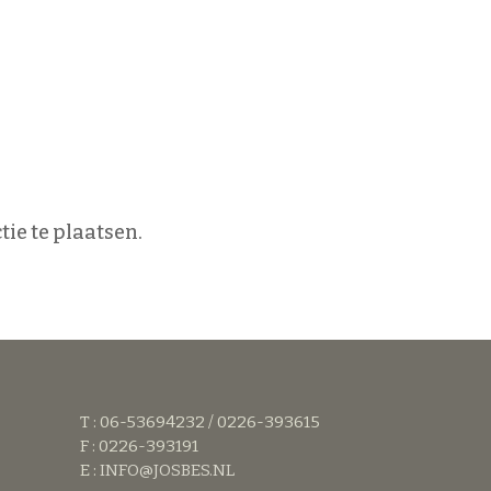
ie te plaatsen.
T : 06-53694232 / 0226-393615
F : 0226-393191
E :
INFO@JOSBES.NL