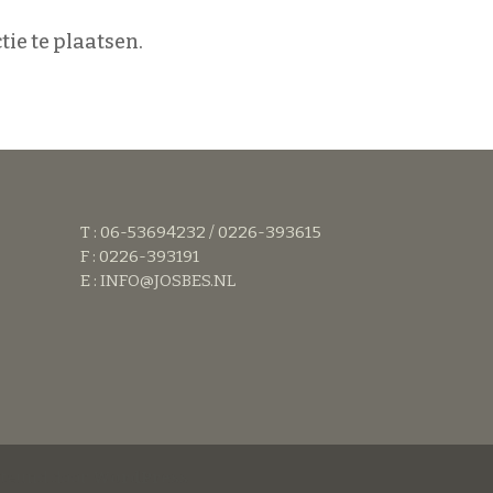
ie te plaatsen.
T : 06-53694232 / 0226-393615
F : 0226-393191
E :
INFO@JOSBES.NL
steund door
WordPress