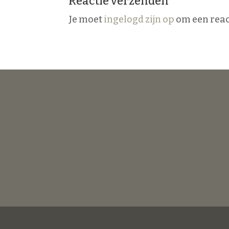
Reactie verzenden
Je moet
ingelogd zijn op
om een react
Ontworpen door
Elegant Themes
| Onder