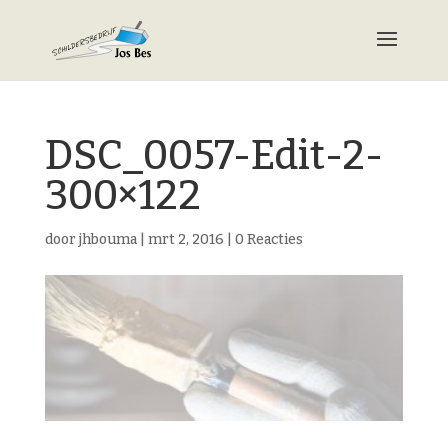
DSC_0057-Edit-2-
300×122
door
jhbouma
|
mrt 2, 2016
|
0 Reacties