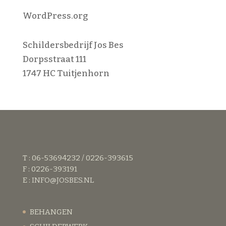
WordPress.org
Schildersbedrijf Jos Bes
Dorpsstraat 111
1747 HC Tuitjenhorn
T : 06-53694232 / 0226-393615
F : 0226-393191
E :
INFO@JOSBES.NL
BEHANGEN