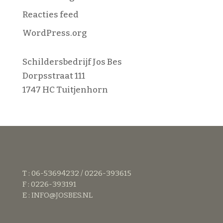
Reacties feed
WordPress.org
Schildersbedrijf Jos Bes
Dorpsstraat 111
1747 HC Tuitjenhorn
T : 06-53694232 / 0226-393615
F : 0226-393191
E :
INFO@JOSBES.NL