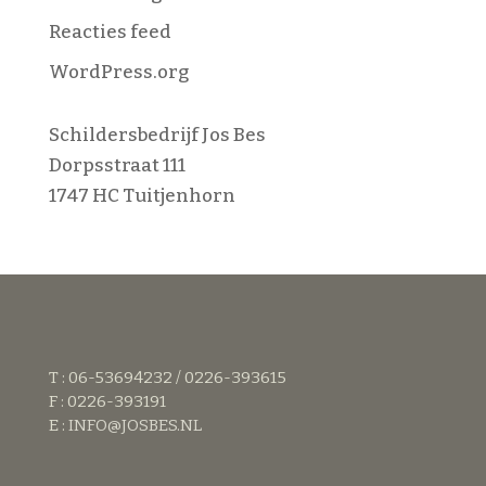
Reacties feed
WordPress.org
Schildersbedrijf Jos Bes
Dorpsstraat 111
1747 HC Tuitjenhorn
T : 06-53694232 / 0226-393615
F : 0226-393191
E :
INFO@JOSBES.NL