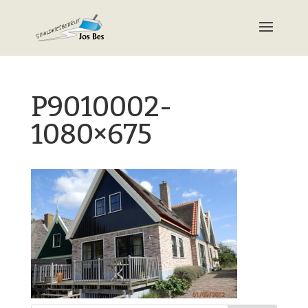
P9010002-
1080×675