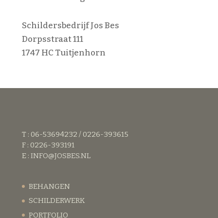
Schildersbedrijf Jos Bes
Dorpsstraat 111
1747 HC Tuitjenhorn
T : 06-53694232 / 0226-393615
F : 0226-393191
E :
INFO@JOSBES.NL
BEHANGEN
SCHILDERWERK
PORTFOLIO