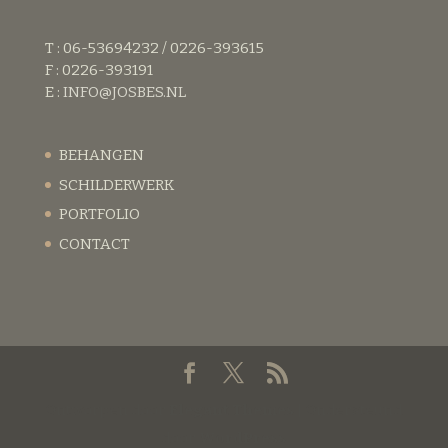
T : 06-53694232 / 0226-393615
F : 0226-393191
E :
INFO@JOSBES.NL
BEHANGEN
SCHILDERWERK
PORTFOLIO
CONTACT
Ontworpen door
Elegant Themes
| Ondersteund
door
WordPress