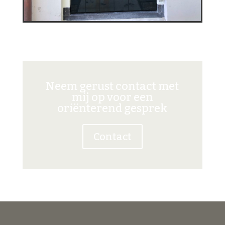
Neem gerust contact met
mij op voor een
oriënterend gesprek
Contact