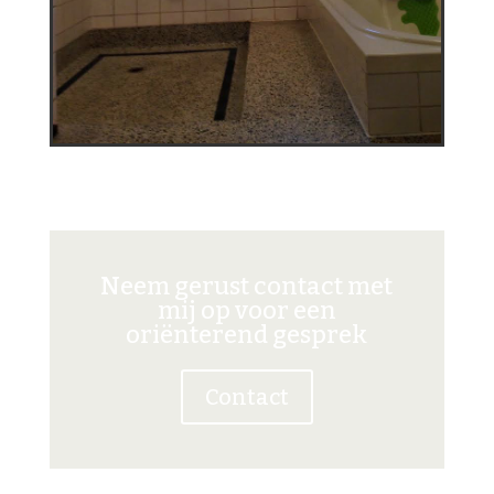
Neem gerust contact met
mij op voor een
oriënterend gesprek
Contact