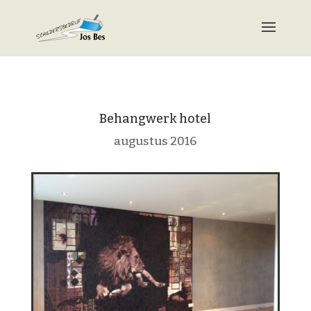
Behangwerk hotel
augustus 2016