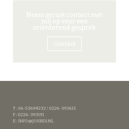
Neem gerust contact met
mij op voor een
oriënterend gesprek
Contact
T : 06-53694232 / 0226-393615
F : 0226-393191
E :
INFO@JOSBES.NL