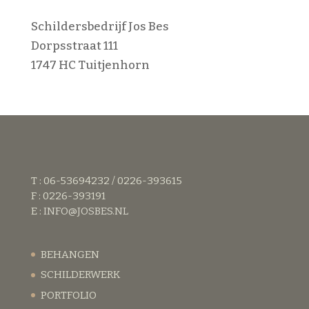
Schildersbedrijf Jos Bes
Dorpsstraat 111
1747 HC Tuitjenhorn
T : 06-53694232 / 0226-393615
F : 0226-393191
E :
INFO@JOSBES.NL
BEHANGEN
SCHILDERWERK
PORTFOLIO