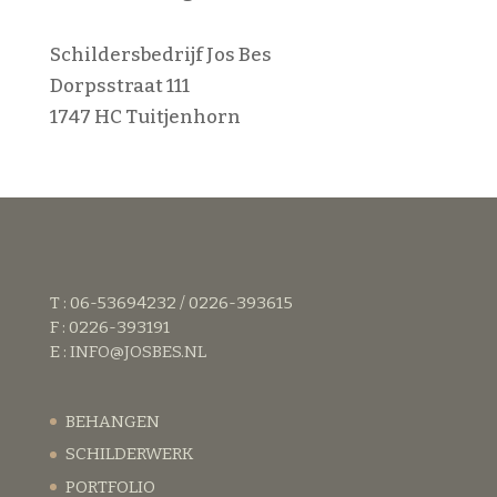
Schildersbedrijf Jos Bes
Dorpsstraat 111
1747 HC Tuitjenhorn
T : 06-53694232 / 0226-393615
F : 0226-393191
E :
INFO@JOSBES.NL
BEHANGEN
SCHILDERWERK
PORTFOLIO