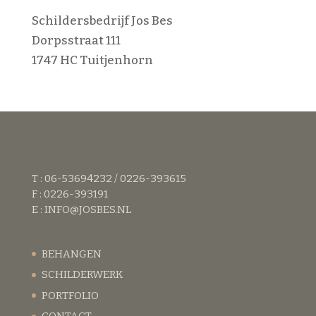
Schildersbedrijf Jos Bes
Dorpsstraat 111
1747 HC Tuitjenhorn
T : 06-53694232 / 0226-393615
F : 0226-393191
E :
INFO@JOSBES.NL
BEHANGEN
SCHILDERWERK
PORTFOLIO