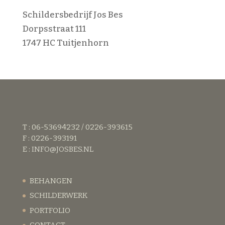
Schildersbedrijf Jos Bes
Dorpsstraat 111
1747 HC Tuitjenhorn
T : 06-53694232 / 0226-393615
F : 0226-393191
E :
INFO@JOSBES.NL
BEHANGEN
SCHILDERWERK
PORTFOLIO